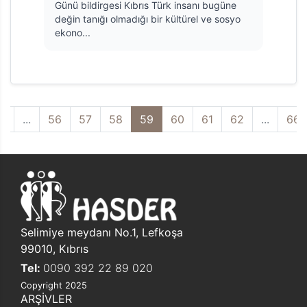
Günü bildirgesi Kıbrıs Türk insanı bugüne
değin tanığı olmadığı bir kültürel ve sosyo
ekono...
2
...
56
57
58
59
60
61
62
...
66
Selimiye meydanı No.1, Lefkoşa
99010, Kıbrıs
Tel:
0090 392 22 89 020
Copyright 2025
ARŞİVLER