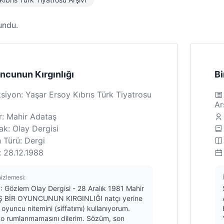
undu.
ncunun Kırgınlığı
Bi
siyon: Yaşar Ersoy Kıbrıs Türk Tiyatrosu
Ar
r: Mahir Adataş
k: Olay Dergisi
 Türü: Dergi
: 28.12.1988
nizlemesi:
: Gözlem Olay Dergisi - 28 Aralık 1981 Mahir
 BİR OYUNCUNUN KIRGINLIĞI natçı yerine
oyuncu nitemini (siffatımı) kullanıyorum.
yo rumlanmamasını dilerim. Sözüm, son