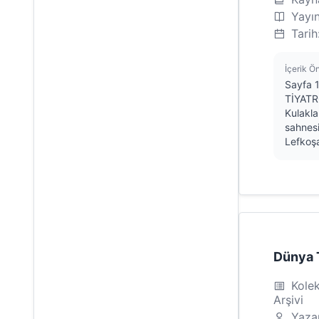
Flaş
Ayşe Özden
Yayı
Gaile
Tarih
Ayşe Tural
Gün
Aysel Özüak
Günaydın Kıbrıs
İçerik Ö
Ayşen Dağlı
Sayfa 
Güncel
TİYAT
Ayten Kara
Kulakla
Güneş
sahnesi
Aytuğ Türkkan
Haber
Lefkoşa
Aziz Şah
Haberal Kıbrıslı
Bahadır Ayna
Haberatör
Bahar Kahraman
Haberci
Bahar Uygur
Haberdar
Bakiye Lord
Hafta Aktüalite
Dünya T
Barış Burcu
Halkın Sesi
Kolek
Barış Uzunahmet
Haravgi
Arşivi
Başaran Düzgün
Yaza