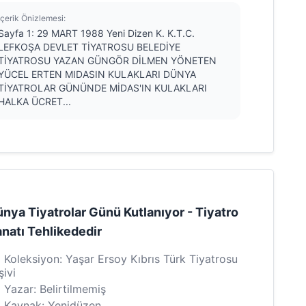
İçerik Önizlemesi:
Sayfa 1: 29 MART 1988 Yeni Dizen K. K.T.C.
LEFKOŞA DEVLET TİYATROSU BELEDİYE
TİYATROSU YAZAN GÜNGÖR DİLMEN YÖNETEN
YÜCEL ERTEN MIDASIN KULAKLARI DÜNYA
TİYATROLAR GÜNÜNDE MİDAS'IN KULAKLARI
HALKA ÜCRET...
nya Tiyatrolar Günü Kutlanıyor - Tiyatro
natı Tehlikededir
Koleksiyon: Yaşar Ersoy Kıbrıs Türk Tiyatrosu
şivi
Yazar: Belirtilmemiş
Kaynak: Yenidüzen