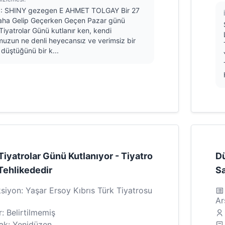
1: SHINY gezegen E AHMET TOLGAY Bir 27
aha Gelip Geçerken Geçen Pazar günü
iyatrolar Günü kutlanır ken, kendi
muzun ne denli heyecansız ve verimsiz bir
düştüğünü bir k...
iyatrolar Günü Kutlanıyor - Tiyatro
Dü
Tehlikededir
Sa
siyon: Yaşar Ersoy Kıbrıs Türk Tiyatrosu
Ar
: Belirtilmemiş
ak: Yenidüzen