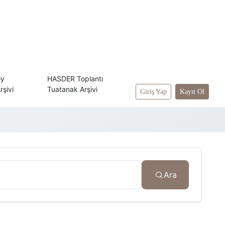
oy
HASDER Toplantı
rşivi
Tuatanak Arşivi
Giriş Yap
Kayıt Ol
Ara