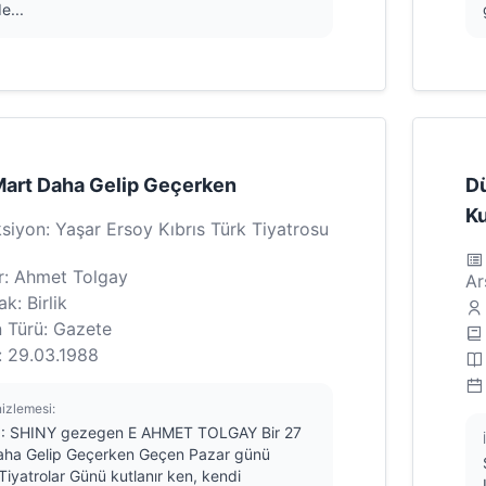
e...
Mart Daha Gelip Geçerken
Dü
Ku
siyon: Yaşar Ersoy Kıbrıs Türk Tiyatrosu
r: Ahmet Tolgay
Ar
k: Birlik
n Türü: Gazete
: 29.03.1988
nizlemesi:
1: SHINY gezegen E AHMET TOLGAY Bir 27
aha Gelip Geçerken Geçen Pazar günü
iyatrolar Günü kutlanır ken, kendi