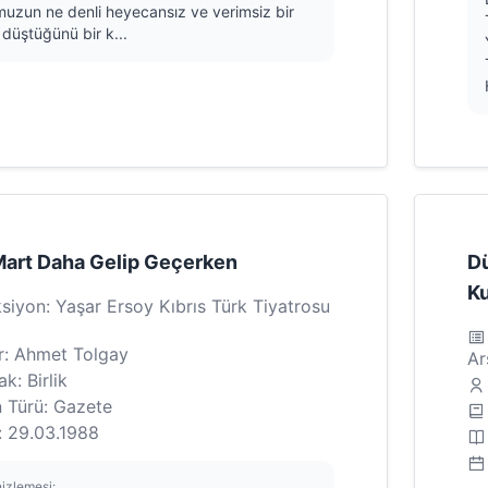
muzun ne denli heyecansız ve verimsiz bir
düştüğünü bir k...
Mart Daha Gelip Geçerken
Dü
Ku
siyon: Yaşar Ersoy Kıbrıs Türk Tiyatrosu
r: Ahmet Tolgay
Ar
k: Birlik
n Türü: Gazete
: 29.03.1988
nizlemesi: