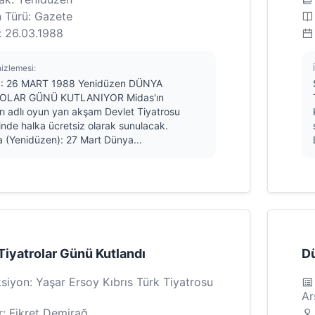
n Türü: Gazete
: 26.03.1988
nizlemesi:
1: 26 MART 1988 Yenidüzen DÜNYA
ROLAR GÜNÜ KUTLANIYOR Midas'ın
rı adlı oyun yarı akşam Devlet Tiyatrosu
nde halka ücretsiz olarak sunulacak.
 (Yenidüzen): 27 Mart Dünya...
iyatrolar Günü Kutlandı
Dü
siyon: Yaşar Ersoy Kıbrıs Türk Tiyatrosu
Ar
r: Fikret Demirağ