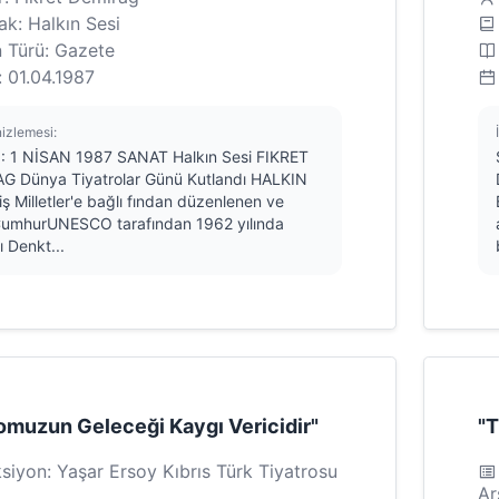
k: Halkın Sesi
n Türü: Gazete
: 01.04.1987
nizlemesi:
1: 1 NİSAN 1987 SANAT Halkın Sesi FIKRET
G Dünya Tiyatrolar Günü Kutlandı HALKIN
iş Milletler'e bağlı fından düzenlenen ve
ı CumhurUNESCO tarafından 1962 yılında
 Denkt...
omuzun Geleceği Kaygı Vericidir"
"T
siyon: Yaşar Ersoy Kıbrıs Türk Tiyatrosu
Ar