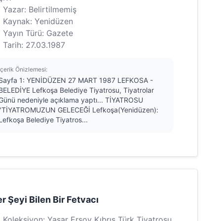
Yazar: Belirtilmemiş
Kaynak: Yenidüzen
Yayın Türü: Gazete
Tarih: 27.03.1987
İçerik Önizlemesi:
Sayfa 1: YENİDÜZEN 27 MART 1987 LEFKOSA -
BELEDİYE Lefkoşa Belediye Tiyatrosu, Tiyatrolar
Günü nedeniyle açıklama yaptı... TİYATROSU
"TİYATROMUZUN GELECEĞİ Lefkoşa(Yenidüzen):
Lefkoşa Belediye Tiyatros...
r Şeyi Bilen Bir Fetvacı
Koleksiyon: Yaşar Ersoy Kıbrıs Türk Tiyatrosu