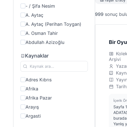
- / Şifa Nesim
999
sonuç bul
A. Aytaç
A. Aytaç (Perihan Toygan)
A. Osman Tahir
Bir Oyu
Abdullah Azizoğlu
Acar Akalın
Kolek
Kaynaklar
Arşivi
Adem İldeniz
Yaza
Adem Uslu
Kayna
Ahmet Alptuğ
Adres Kıbrıs
Yayın
Tarih
Ahmet An
Afrika
Ahmet Güneyli
Afrika Pazar
İçerik Ö
Ahmet Havutcu
Arayış
Sayfa 1
ADATAŞ
Ahmet İlktaç
Argasti
burada 
Ahmet Misoğoci
Yanlış 
Avrupa