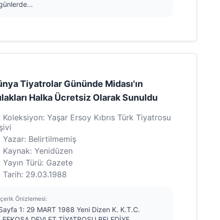
günlerde...
nya Tiyatrolar Gününde Midası'ın
lakları Halka Ücretsiz Olarak Sunuldu
Koleksiyon: Yaşar Ersoy Kıbrıs Türk Tiyatrosu
şivi
Yazar: Belirtilmemiş
Kaynak: Yenidüzen
Yayın Türü: Gazete
Tarih: 29.03.1988
İçerik Önizlemesi:
Sayfa 1: 29 MART 1988 Yeni Dizen K. K.T.C.
LEFKOŞA DEVLET TİYATROSU BELEDİYE