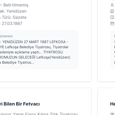
: Belirtilmemiş
ak: Yenidüzen
n Türü: Gazete
: 27.03.1987
nizlemesi:
1: YENİDÜZEN 27 MART 1987 LEFKOSA -
E Lefkoşa Belediye Tiyatrosu, Tiyatrolar
edeniyle açıklama yaptı... TİYATROSU
ROMUZUN GELECEĞİ Lefkoşa(Yenidüzen):
 Belediye Tiyatros...
i Bilen Bir Fetvacı
He
siyon: Yaşar Ersoy Kıbrıs Türk Tiyatrosu