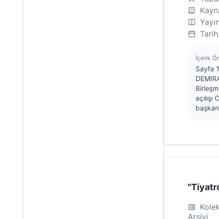
Haravgi (Rumca)
Başsavcılık
Kayna
HASDER
Yayı
Behçetoğlu
Havadis
Tarih
Bekir Azgın
Havadis - Fark
Bekir Azgın, Fikret Demirağ
İçerik Ö
Hürriyet
Sayfa 
Bener H. Hakeri
Hürriyet Kıbrıs
DEMIRA
Bertuğ Topal
Birleşm
HürSöz
açılış
Bertuğ Topal, Didem
başkanı
İkibin'e Doğru Dergisi
Menteş
İstiklal Gazetesi
Bilbay Eminoğlu
Kathimerini
Birlik Haber Merkezi
Kent
Birol Bebek
Kıbrıs
Birol Özkaynak
"Tiyatr
Kıbrıs / Yaşam
Bülent Dizdarlı
Kıbrıs Ekran
Kolek
Bülent Fevzioğlu
Arşivi