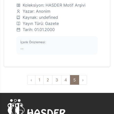
Koleksiyon: HASDER Motif Arşivi
Yazar: Anonim
Kaynak: undefined
Yayın Türü: Gazete
Tarih: 01.01.2000
İçerik Önizlemesi:
...
‹
1
2
3
4
5
›