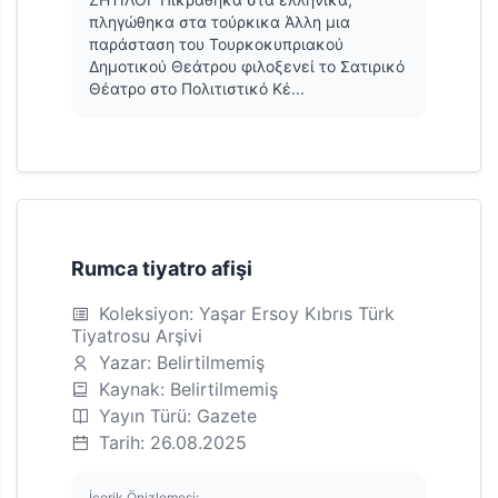
πληγώθηκα στα τούρκικα Άλλη μια
παράσταση του Τουρκοκυπριακού
Δημοτικού Θεάτρου φιλοξενεί το Σατιρικό
Θέατρο στο Πολιτιστικό Κέ...
Rumca tiyatro afişi
Koleksiyon: Yaşar Ersoy Kıbrıs Türk
Tiyatrosu Arşivi
Yazar: Belirtilmemiş
Kaynak: Belirtilmemiş
Yayın Türü: Gazete
Tarih: 26.08.2025
İçerik Önizlemesi: