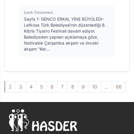
İçerik Önizlemesi:
Sayfa 1: GENCO ERKAL YİNE BÜYÜLEDI-
Lefkosa Türk Belediyesi'nin düzenlediği 8.
Kibris Tiyatro Festivali devam ediyor.
Belediyeden yapılan açıklamaya göre,
festivalde Çarşamba akşam ve önceki
akşam "Ker...
1
2
3
4
5
6
7
8
9
10
...
66
6