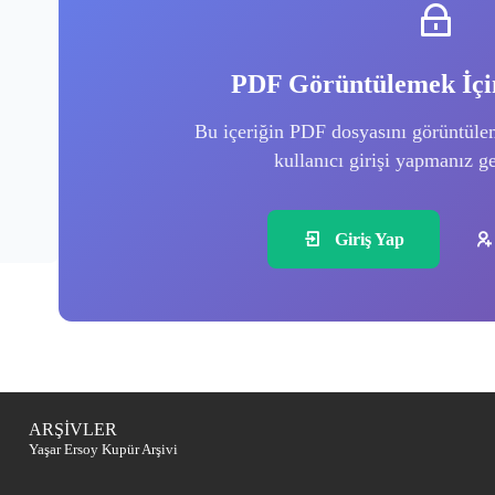
PDF Görüntülemek İçin
Bu içeriğin PDF dosyasını görüntüle
kullanıcı girişi yapmanız g
Giriş Yap
ARŞİVLER
Yaşar Ersoy Kupür Arşivi