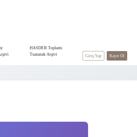
oy
HASDER Toplantı
rşivi
Tuatanak Arşivi
Giriş Yap
Kayıt Ol