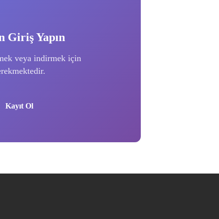
 Giriş Yapın
mek veya indirmek için
erekmektedir.
Kayıt Ol