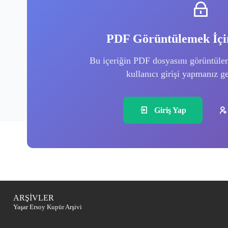
PDF Görüntülemek İçin
Bu içeriğin PDF dosyasını görüntüle
kullanıcı girişi yapmanız g
Giriş Yap
ARŞİVLER
Yaşar Ersoy Kupür Arşivi