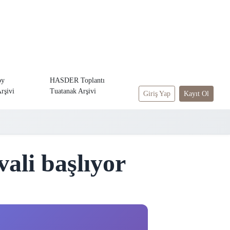
oy
HASDER Toplantı
rşivi
Tuatanak Arşivi
Giriş Yap
Kayıt Ol
vali başlıyor