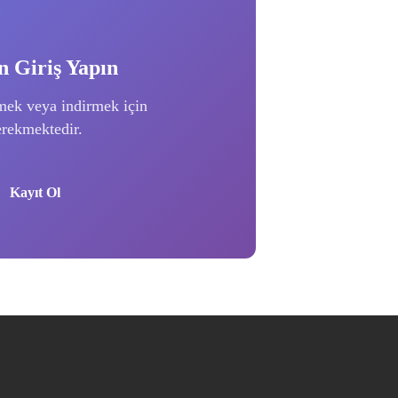
 Giriş Yapın
mek veya indirmek için
erekmektedir.
Kayıt Ol